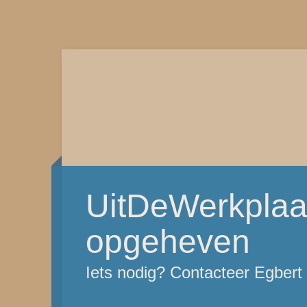
UitDeWerkplaat
opgeheven
Iets nodig? Contacteer Egber