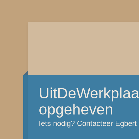
UitDeWerkplaat
opgeheven
Iets nodig? Contacteer Egber