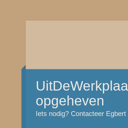
UitDeWerkplaat
opgeheven
Iets nodig? Contacteer Egber