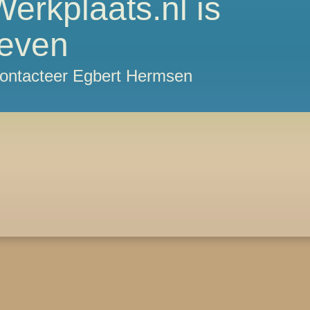
erkplaats.nl is
even
Contacteer Egbert Hermsen