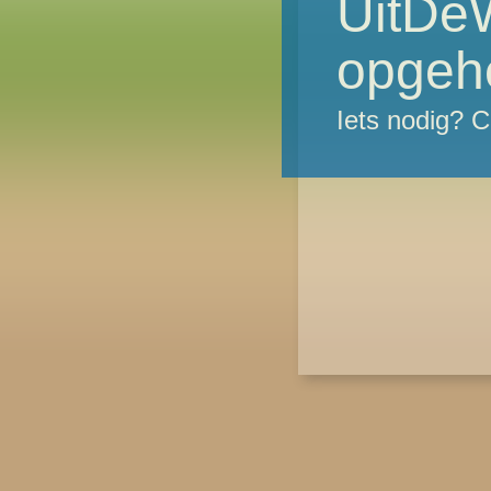
UitDeW
opgeh
Iets nodig? 