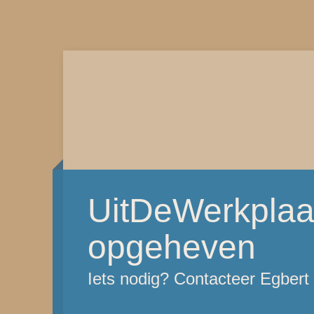
UitDeWerkplaat
opgeheven
Iets nodig? Contacteer Egber