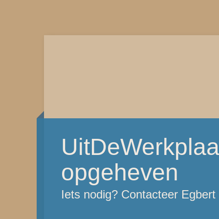
UitDeWerkplaat
opgeheven
Iets nodig? Contacteer Egber